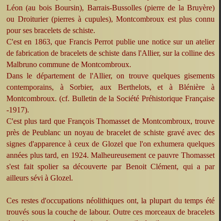
Léon (au bois Boursin), Barrais-Bussolles (pierre de la Bruyère)
ou Droiturier (pierres à cupules), Montcombroux est plus connu
pour ses bracelets de schiste.
C'est en 1863, que Francis Perrot publie une notice sur un atelier
de fabrication de bracelets de schiste dans l'Allier, sur la colline des
Malbruno commune de Montcombroux.
Dans le département de l'Allier, on trouve quelques gisements
contemporains, à Sorbier, aux Berthelots, et à Blénière à
Montcombroux. (cf. Bulletin de la Société Préhistorique Française
-1917).
C'est plus tard que François Thomasset de Montcombroux, trouve
près de Peublanc un noyau de bracelet de schiste gravé avec des
signes d'apparence à ceux de Glozel que l'on exhumera quelques
années plus tard, en 1924. Malheureusement ce pauvre Thomasset
s'est fait spolier sa découverte par Benoit Clément, qui a par
ailleurs sévi à Glozel.
Ces restes d'occupations néolithiques ont, la plupart du temps été
trouvés sous la couche de labour. Outre ces morceaux de bracelets