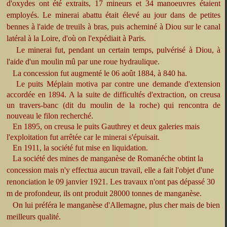
d'oxydes ont été extraits, 17 mineurs et 34 manoeuvres étaient
employés. Le minerai abattu était élevé au jour dans de petites
bennes à l'aide de treuils à bras, puis acheminé à Diou sur le canal
latéral à la Loire, d'où on l'expédiait à Paris.
Le minerai fut, pendant un certain temps, pulvérisé à Diou, à
l'aide d'un moulin mû par une roue hydraulique.
La concession fut augmenté le 06 août 1884, à 840 ha.
Le puits Méplain motiva par contre une demande d'extension
accordée en 1894. A la suite de difficultés d'extraction, on creusa
un travers-banc (dit du moulin de la roche) qui rencontra de
nouveau le filon recherché.
En 1895, on creusa le puits Gauthrey et deux galeries mais
l'exploitation fut arrêtée car le minerai s'épuisait.
En 1911, la société fut mise en liquidation.
La société des mines de manganèse de Romanéche obtint la
concession mais n'y effectua aucun travail, e
lle a fait l'objet d'une
renonciation le 09 janvier 1921. Les travaux n'ont pas dépassé 30
m de profondeur, ils ont produit 28000 tonnes de manganèse.
On lui préféra le manganèse d'Allemagne, plus cher mais de bien
meilleurs qualité.