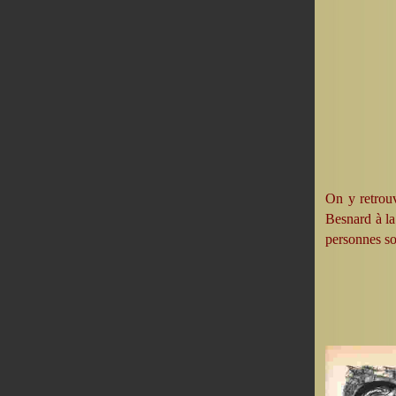
On y retrouv
Besnard à l
personnes so