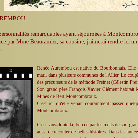
AUREMBOU
personnalités remarquables ayant séjournées à Montcombroux,
nce par Mme Beauramier, sa cousine, j'aimerai rendre ic
.
Renée Aurembou est native du Bourbonnais. Elle a e
mari, dans plusieurs communes de l'Allier. Le couple 
des précurseurs de la méthode Freinet (Célestin Fre
Son grand-père François-Xavier Clément habitait
Mines de Bert-Montcombroux.
C'est ici qu'elle venait couramment passer quel
Montcombroux.
C'est sans-doute là, bercée par les récits de son grand
aussi de raconter de belles histoires. Dans les anné