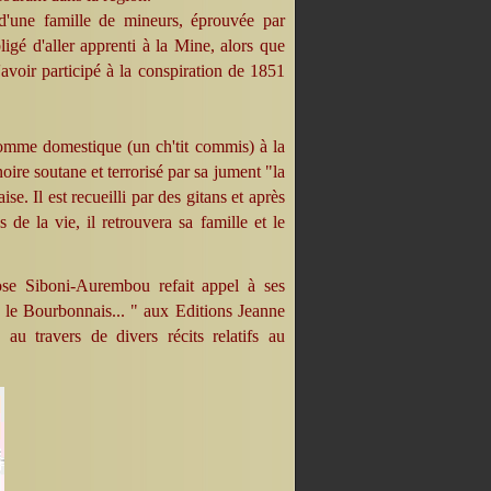
d'une famille de mineurs, éprouvée par
igé d'aller apprenti à la Mine, alors que
avoir participé à la conspiration de 1851
comme domestique (un ch'tit commis) à la
ire soutane et terrorisé par sa jument "la
. Il est recueilli par des gitans et après
 de la vie, il retrouvera sa famille et le
se Siboni-Aurembou refait appel à ses
. le Bourbonnais... " aux Editions Jeanne
 au travers de divers récits relatifs au