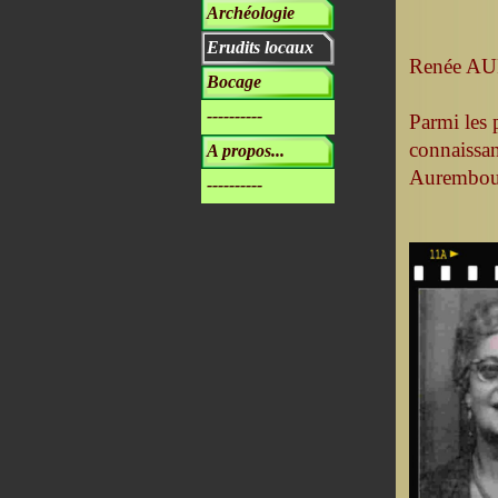
Archéologie
Erudits locaux
Renée 
Bocage
----------
Parmi les 
connaissa
A propos...
Aurembou
----------