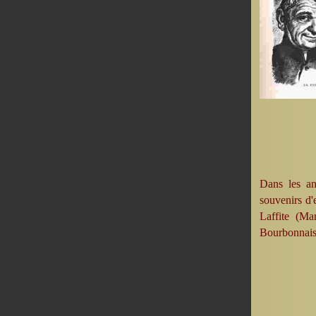
Dans les an
souvenirs d'
Laffite (Mar
Bourbonnais