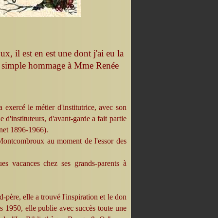
 il est en est une dont j'ai eu la
i un simple hommage à Mme Renée
xercé le métier d'institutrice, avec son
d'instituteurs, d'avant-garde a fait partie
inet 1896-1966).
 Montcombroux au moment de l'essor des
ques vacances chez ses grands-parents à
-père, elle a trouvé l'inspiration et le don
es 1950, elle publie avec succès toute une