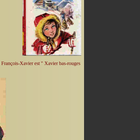
e François-Xavier est " Xavier bas-rouges